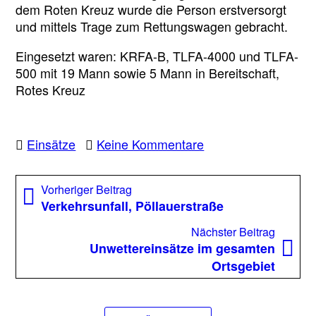
dem Roten Kreuz wurde die Person erstversorgt
und mittels Trage zum Rettungswagen gebracht.
Eingesetzt waren: KRFA-B, TLFA-4000 und TLFA-
500 mit 19 Mann sowie 5 Mann in Bereitschaft,
Rotes Kreuz
zu
Einsätze
Keine Kommentare
Menschenrettung,
Schöneggstraße
Beitragsnavigation
Vorheriger
Vorheriger Beitrag
Beitrag:
Verkehrsunfall, Pöllauerstraße
Nächst
Nächster Beitrag
Beitrag
Unwettereinsätze im gesamten
Ortsgebiet