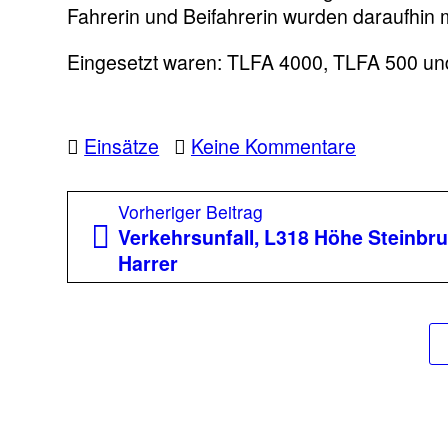
Fahrerin und Beifahrerin wurden daraufhin 
Eingesetzt waren: TLFA 4000, TLFA 500 un
zu
Einsätze
Keine Kommentare
Verkehrsun
Hinterleit
Beitragsnavigation
Vorheriger
Vorheriger Beitrag
Beitrag:
Verkehrsunfall, L318 Höhe Steinbr
Harrer