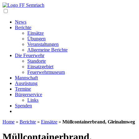
Navigation
News
Berichte
Einsätze
Übungen
Veranstaltungen
Allgemeine Berichte
Die Feuerwehr
Standorte
Einsatzgebiet
Feuerwehrmuseum
Mannschaft
Ausrüstung
Termine
Bürgerservice
Links
Spenden
Home
»
Berichte
»
Einsätze
»
Müllcontainerbrand, Gleinalmweg
Müllcontainerbrand,