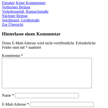
zu
Einsätze
Keine Kommentare
Beitragsnavigation
Vorheriger
Müllcontainerbrand,
Vorheriger Beitrag
Beitrag:
Gleinalmweg
Verkehrsunfall, Rannachstraße
Nächster
Nächster Beitrag
Beitrag:
Selchbrand, Greithstraße
Zur Übersicht
Hinterlasse einen Kommentar
Deine E-Mail-Adresse wird nicht veröffentlicht.
Erforderliche
Felder sind mit
*
markiert
Kommentar
*
Name
*
E-Mail-Adresse
*