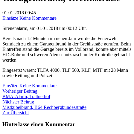
01.01.2018
09:45
zu
Einsätze
Keine Kommentare
Garagenbrand,
Sirenenalarm, am 01.01.2018 um 00:12 Uhr.
Greithstraße
Bereits nach 12 Minuten im neuen Jahr wurde die Feuerwehr
Semriach zu einem Garagenbrand in der Greithstraße gerufen. Beim
Eintreffen stand die Garage bereits im Vollbrand, konnte aber mittels
HD-Rohr und schweren Atemschutz rasch unter Kontrolle gebracht
werden.
Eingesetzt waren: TLFA 4000, TLF 500, KLF, MTF mit 28 Mann
sowie Rettung und Polizei
zu
Einsätze
Keine Kommentare
Beitragsnavigation
Vorheriger
Garagenbrand,
Vorheriger Beitrag
Beitrag:
Greithstraße
BMA-Alarm, Trattnerhof
Nächster
Nächster Beitrag
Beitrag:
Mistkübelbrand, B64 Rechbergbundesstraße
Zur Übersicht
Hinterlasse einen Kommentar