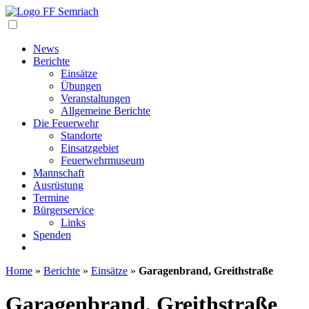
Navigation
News
Berichte
Einsätze
Übungen
Veranstaltungen
Allgemeine Berichte
Die Feuerwehr
Standorte
Einsatzgebiet
Feuerwehrmuseum
Mannschaft
Ausrüstung
Termine
Bürgerservice
Links
Spenden
Home
»
Berichte
»
Einsätze
»
Garagenbrand, Greithstraße
Garagenbrand, Greithstraße