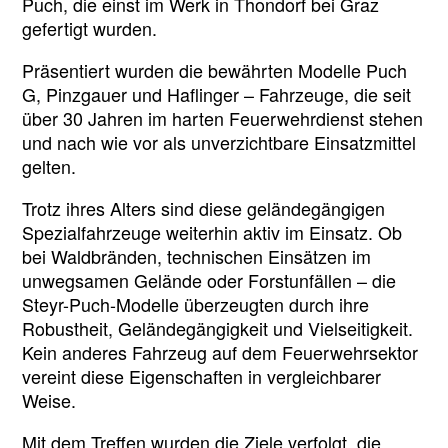
Puch, die einst im Werk in Thondorf bei Graz
Einsatz
gefertigt wurden.
im
Bereich
Präsentiert wurden die bewährten Modelle Puch
Graz-
G, Pinzgauer und Haflinger – Fahrzeuge, die seit
Umgebu
über 30 Jahren im harten Feuerwehrdienst stehen
und nach wie vor als unverzichtbare Einsatzmittel
gelten.
Trotz ihres Alters sind diese geländegängigen
Spezialfahrzeuge weiterhin aktiv im Einsatz. Ob
bei Waldbränden, technischen Einsätzen im
unwegsamen Gelände oder Forstunfällen – die
Steyr-Puch-Modelle überzeugten durch ihre
Robustheit, Geländegängigkeit und Vielseitigkeit.
Kein anderes Fahrzeug auf dem Feuerwehrsektor
vereint diese Eigenschaften in vergleichbarer
Weise.
Mit dem Treffen wurden die Ziele verfolgt, die