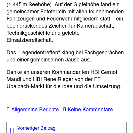
(1.445 m Seehöhe). Auf der Gipfelhöhe fand ein
gemeinsamer Fototermin mit allen teilnehmenden
Fahrzeugen und Feuerwehrmitgliedern statt – ein
beeindruckendes Zeichen für Kameradschaft,
Technikgeschichte und gelebte
Einsatzbereitschaft.
Das „Legendentreffen“ klang bei Fachgesprächen
und einer gemeinsamen Jause aus.
Danke an unseren Kommandanten HBI Gernot
Mandl und HBI Rene Rieger von der FF
Übelbach-Markt für die Idee und die Umsetzung.
zu
Allgemeine Berichte
Keine Kommentare
Treffen
der
Beitragsnavigation
Vorheriger
Vorheriger Beitrag
Steyr-