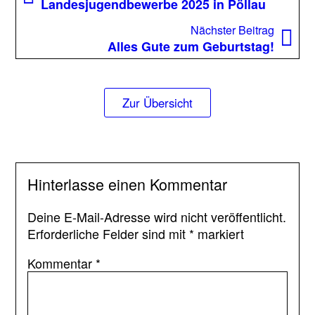
Beitrag:
Landesjugendbewerbe 2025 in Pöllau
Puch
Feuerwe
Nächst
Nächster Beitrag
Einsatz
Beitrag
Alles Gute zum Geburtstag!
im
Bereich
Graz-
Zur Übersicht
Umgebu
Hinterlasse einen Kommentar
Deine E-Mail-Adresse wird nicht veröffentlicht.
Erforderliche Felder sind mit
*
markiert
Kommentar
*