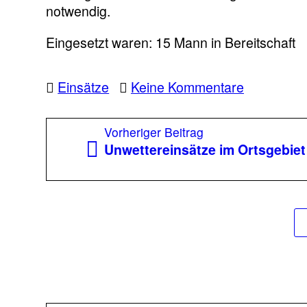
notwendig.
Eingesetzt waren: 15 Mann in Bereitschaft
zu
Einsätze
Keine Kommentare
Baum
über
Beitragsnavigation
Vorheriger
Vorheriger Beitrag
Straße,
Beitrag:
Unwettereinsätze im Ortsgebiet
Windhofst