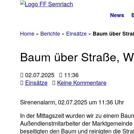
News
B
Home
»
Berichte
»
Einsätze
»
Baum über Stra
Baum über Straße, W
02.07.2025
11:36
zu
Einsätze
Keine Kommentare
Baum
über
Sirenenalarm, 02.07.2025 um 11:36 Uhr
Straße,
Windhofst
In der Mittagszeit wurden wir zu einem Bau
Außendienstmitarbeiter der Marktgemeinde 
beseitigten den Baum und reinigten die Str