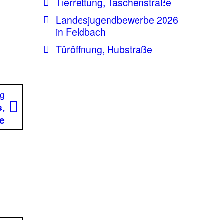
Tierrettung, Taschenstraße
Landesjugendbewerbe 2026
in Feldbach
Türöffnung, Hubstraße
Nächster
ag
Beitrag:
s,
e