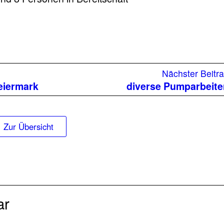
eriger
Nächster Beitr
ag:
eiermark
diverse Pumparbeit
Zur Übersicht
ar