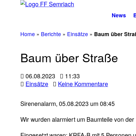
News
B
Home
»
Berichte
»
Einsätze
»
Baum über Stra
Baum über Straße
06.08.2023
11:33
zu
Einsätze
Keine Kommentare
Baum
über
Sirenenalarm, 05.08.2023 um 08:45
Straße
Wir wurden alarmiert um Baumteile von der 
Eingesetzt waren: KRFA-B mit 5 Personen u