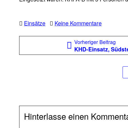
zu
Einsätze
Keine Kommentare
Baum
über
Beitragsnavigation
Vorh
Vorheriger Beitrag
Straße
Beitr
KHD-Einsatz, Südst
Hinterlasse einen Komment