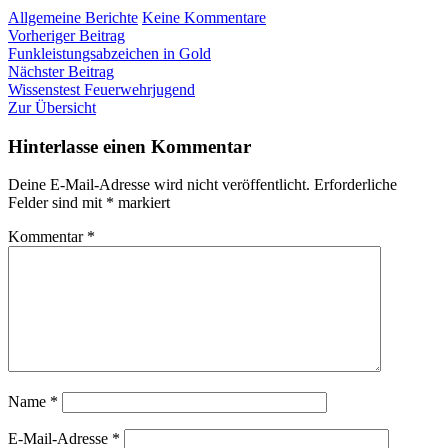
zu
Allgemeine Berichte
Keine Kommentare
Beitragsnavigation
Vorheriger
Sanitätsleistungsprüfung
Vorheriger Beitrag
Beitrag:
in
Funkleistungsabzeichen in Gold
Nächster
Bronze
Nächster Beitrag
Beitrag:
Wissenstest Feuerwehrjugend
Zur Übersicht
Hinterlasse einen Kommentar
Deine E-Mail-Adresse wird nicht veröffentlicht.
Erforderliche
Felder sind mit
*
markiert
Kommentar
*
Name
*
E-Mail-Adresse
*