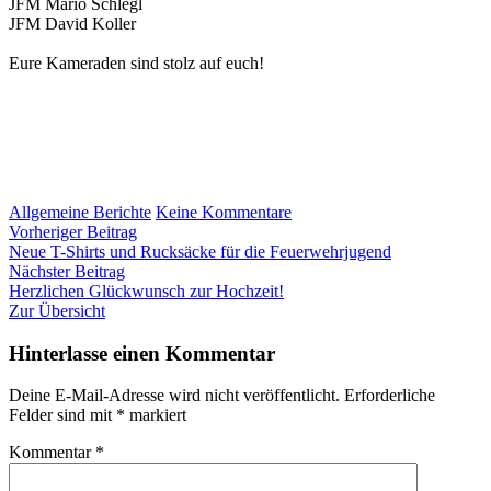
JFM Mario Schlegl
JFM David Koller
Eure Kameraden sind stolz auf euch!
zu
Allgemeine Berichte
Keine Kommentare
Beitragsnavigation
Vorheriger
Bereichsjugendbewerb
Vorheriger Beitrag
Beitrag:
in
Neue T-Shirts und Rucksäcke für die Feuerwehrjugend
Nächster
Hartberg
Nächster Beitrag
Beitrag:
Herzlichen Glückwunsch zur Hochzeit!
Zur Übersicht
Hinterlasse einen Kommentar
Deine E-Mail-Adresse wird nicht veröffentlicht.
Erforderliche
Felder sind mit
*
markiert
Kommentar
*