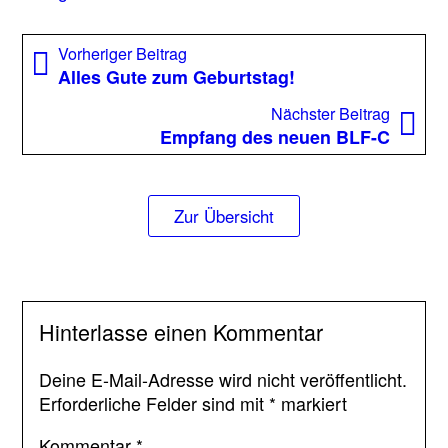
Feuerwe
gelandet
Beitragsnavigation
Vorheriger
Vorheriger Beitrag
Beitrag:
Alles Gute zum Geburtstag!
Nächst
Nächster Beitrag
Beitrag
Empfang des neuen BLF-C
Zur Übersicht
Hinterlasse einen Kommentar
Deine E-Mail-Adresse wird nicht veröffentlicht.
Erforderliche Felder sind mit
*
markiert
Kommentar
*