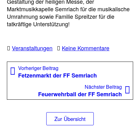
Gestaltung der heiligen Messe, der
Marktmusikkapelle Semriach für die musikalische
Umrahmung sowie Familie Spreitzer für die
tatkräftige Unterstützung!
zu
Veranstaltungen
Keine Kommentare
Florianisonn
Beitragsnavigation
Vorheriger
Vorheriger Beitrag
Beitrag:
Fetzenmarkt der FF Semriach
Nächst
Nächster Beitrag
Beitrag
Feuerwehrball der FF Semriach
Zur Übersicht