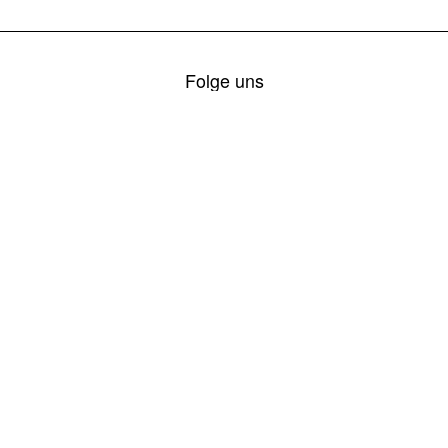
Folge uns
ZAMG Wetterwarnungen
Webcams