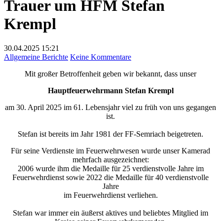
Trauer um HFM Stefan
Krempl
30.04.2025
15:21
zu
Allgemeine Berichte
Keine Kommentare
Trauer
Mit großer Betroffenheit geben wir bekannt, dass unser
um
HFM
Hauptfeuerwehrmann Stefan Krempl
Stefan
Krempl
am 30. April 2025 im 61. Lebensjahr viel zu früh von uns gegangen
ist.
Stefan ist bereits im Jahr 1981 der FF-Semriach beigetreten.
Für seine Verdienste im Feuerwehrwesen wurde unser Kamerad
mehrfach ausgezeichnet:
2006 wurde ihm die Medaille für 25 verdienstvolle Jahre im
Feuerwehrdienst sowie 2022 die Medaille für 40 verdienstvolle
Jahre
im Feuerwehrdienst verliehen.
Stefan war immer ein äußerst aktives und beliebtes Mitglied im