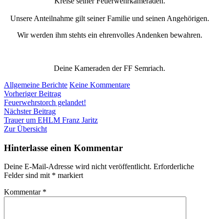
Kreise seiner Feuerwehrkameraden.
Unsere Anteilnahme gilt seiner Familie und seinen Angehörigen.
Wir werden ihm stehts ein ehrenvolles Andenken bewahren.
Deine Kameraden der FF Semriach.
zu
Allgemeine Berichte
Keine Kommentare
Beitragsnavigation
Vorheriger
Trauer
Vorheriger Beitrag
Beitrag:
um
Feuerwehrstorch gelandet!
Nächster
HFM
Nächster Beitrag
Beitrag:
Stefan
Trauer um EHLM Franz Jaritz
Krempl
Zur Übersicht
Hinterlasse einen Kommentar
Deine E-Mail-Adresse wird nicht veröffentlicht.
Erforderliche
Felder sind mit
*
markiert
Kommentar
*