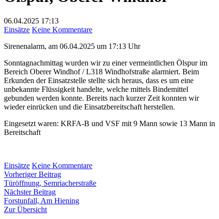
06.04.2025
17:13
zu
Einsätze
Keine Kommentare
Ölspur,
Sirenenalarm, am 06.04.2025 um 17:13 Uhr
Oberer
Windhof
Sonntagnachmittag wurden wir zu einer vermeintlichen Ölspur im
Bereich Oberer Windhof / L318 Windhofstraße alarmiert. Beim
Erkunden der Einsatzstelle stellte sich heraus, dass es um eine
unbekannte Flüssigkeit handelte, welche mittels Bindemittel
gebunden werden konnte. Bereits nach kurzer Zeit konnten wir
wieder einrücken und die Einsatzbereitschaft herstellen.
Eingesetzt waren: KRFA-B und VSF mit 9 Mann sowie 13 Mann in
Bereitschaft
zu
Einsätze
Keine Kommentare
Beitragsnavigation
Vorheriger
Ölspur,
Vorheriger Beitrag
Beitrag:
Oberer
Türöffnung, Semriacherstraße
Nächster
Windhof
Nächster Beitrag
Beitrag:
Forstunfall, Am Hiening
Zur Übersicht