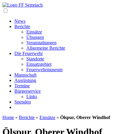
Navigation
News
Berichte
Einsätze
Übungen
Veranstaltungen
Allgemeine Berichte
Die Feuerwehr
Standorte
Einsatzgebiet
Feuerwehrmuseum
Mannschaft
Ausrüstung
Termine
Bürgerservice
Links
Spenden
Home
»
Berichte
»
Einsätze
»
Ölspur, Oberer Windhof
Ölspur, Oberer Windhof