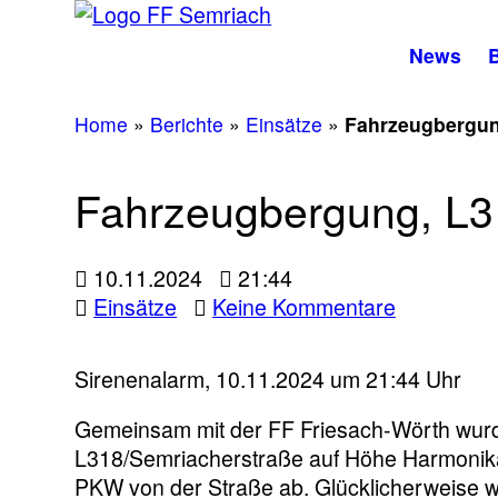
News
B
Home
»
Berichte
»
Einsätze
»
Fahrzeugbergun
Fahrzeugbergung, L3
10.11.2024
21:44
zu
Einsätze
Keine Kommentare
Fahrzeugb
L318
Sirenenalarm, 10.11.2024 um 21:44 Uhr
Semriache
Gemeinsam mit der FF Friesach-Wörth wurd
L318/Semriacherstraße auf Höhe Harmonika 
PKW von der Straße ab. Glücklicherweise w