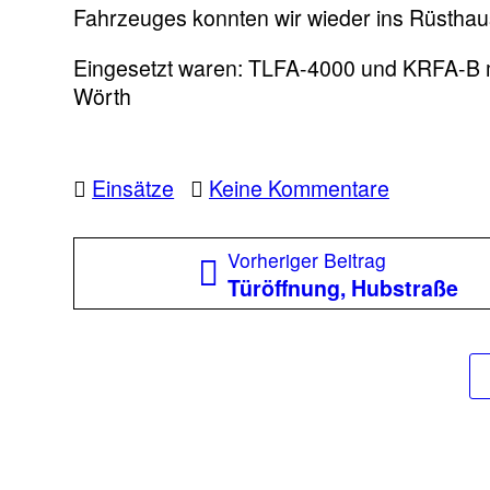
Fahrzeuges konnten wir wieder ins Rüsthaus
Eingesetzt waren: TLFA-4000 und KRFA-B mi
Wörth
zu
Einsätze
Keine Kommentare
Fahrzeugb
L318
Beitragsnavigation
Vorheriger
Vorheriger Beitrag
Semriache
Beitrag:
Türöffnung, Hubstraße