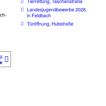
Tierrettung, Taschenstraße
Landesjugendbewerbe 2026
ach-
in Feldbach
Türöffnung, Hubstraße
Nächster
ag
Beitrag:
ße