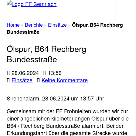
Navigati
Home
»
Berichte
»
Einsätze
»
Ölspur, B64 Rechberg
Bundesstraße
Ölspur, B64 Rechberg
Bundesstraße
28.06.2024
13:56
zu
Einsätze
Keine Kommentare
Ölspur,
B64
Sirenenalarm, 28.06.2024 um 13:57 Uhr
Rechberg
Bundesstraße
Gemeinsam mit der FF Frohnleiten wurden wir zur
einer angeblichen kilometerlangen Ölspur über die
B64 / Rechberg Bundesstraße alarmiert. Bei der
Erkundungsfahrt über die gesamte Strecke wurde