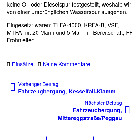
keine Öl- oder Dieselspur festgestellt, weshalb wir
von einer ursprünglichen Wasserspur ausgehen.
Eingesetzt waren: TLFA-4000, KRFA-B, VSF,
MTFA mit 20 Mann und 5 Mann in Bereitschaft, FF
Frohnleiten
zu
Einsätze
Keine Kommentare
Ölspur,
B64
Beitragsnavigation
Vorheriger
Vorheriger Beitrag
Rechberg
Beitrag:
Fahrzeugbergung, Kesselfall-Klamm
Bundesstraße
Nächst
Nächster Beitrag
Beitrag
Fahrzeugbergung,
Mittereggstraße/Peggau