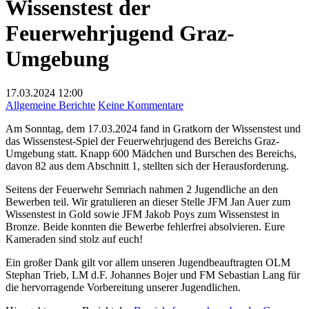
Wissenstest der
Feuerwehrjugend Graz-
Umgebung
17.03.2024
12:00
zu
Allgemeine Berichte
Keine Kommentare
Wissenstest
Am Sonntag, dem 17.03.2024 fand in Gratkorn der Wissenstest und
der
das Wissenstest-Spiel der Feuerwehrjugend des Bereichs Graz-
Feuerwehrjugend
Umgebung statt. Knapp 600 Mädchen und Burschen des Bereichs,
Graz-
davon 82 aus dem Abschnitt 1, stellten sich der Herausforderung.
Umgebung
Seitens der Feuerwehr Semriach nahmen 2 Jugendliche an den
Bewerben teil. Wir gratulieren an dieser Stelle JFM Jan Auer zum
Wissenstest in Gold sowie JFM Jakob Poys zum Wissenstest in
Bronze. Beide konnten die Bewerbe fehlerfrei absolvieren. Eure
Kameraden sind stolz auf euch!
Ein großer Dank gilt vor allem unseren Jugendbeauftragten OLM
Stephan Trieb, LM d.F. Johannes Bojer und FM Sebastian Lang für
die hervorragende Vorbereitung unserer Jugendlichen.