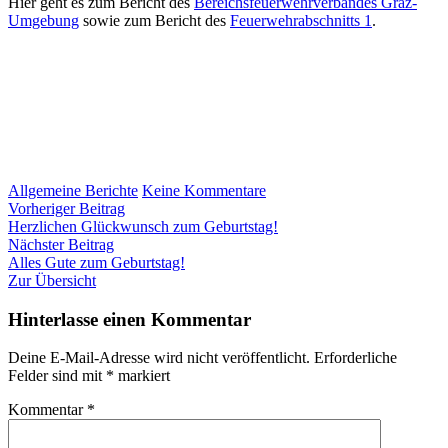
Hier geht es zum Bericht des
Bereichsfeuerwehrverbandes Graz-
Umgebung
sowie zum Bericht des
Feuerwehrabschnitts 1
.
zu
Allgemeine Berichte
Keine Kommentare
Beitragsnavigation
Vorheriger
Wissenstest
Vorheriger Beitrag
Beitrag:
der
Herzlichen Glückwunsch zum Geburtstag!
Nächster
Feuerwehrjugend
Nächster Beitrag
Beitrag:
Graz-
Alles Gute zum Geburtstag!
Umgebung
Zur Übersicht
Hinterlasse einen Kommentar
Deine E-Mail-Adresse wird nicht veröffentlicht.
Erforderliche
Felder sind mit
*
markiert
Kommentar
*