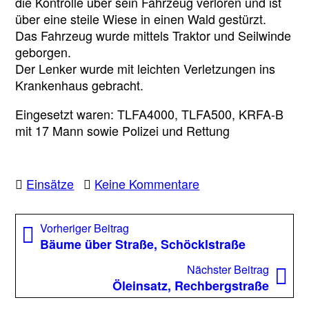
die Kontrolle über sein Fahrzeug verloren und ist
über eine steile Wiese in einen Wald gestürzt.
Das Fahrzeug wurde mittels Traktor und Seilwinde
geborgen.
Der Lenker wurde mit leichten Verletzungen ins
Krankenhaus gebracht.
Eingesetzt waren: TLFA4000, TLFA500, KRFA-B
mit 17 Mann sowie Polizei und Rettung
zu
Einsätze
Keine Kommentare
Verkehrsunfall,
Taschenstraße
Beitragsnavigation
Vorheriger
Vorheriger Beitrag
Beitrag:
Bäume über Straße, Schöcklstraße
Nächst
Nächster Beitrag
Beitrag
Öleinsatz, Rechbergstraße