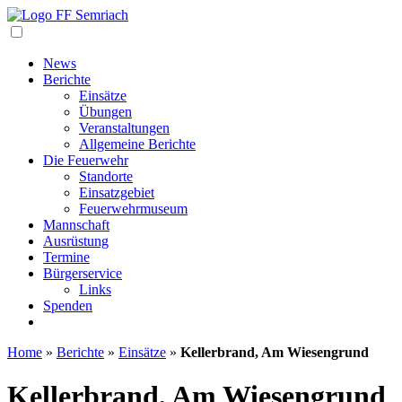
Navigation
News
Berichte
Einsätze
Übungen
Veranstaltungen
Allgemeine Berichte
Die Feuerwehr
Standorte
Einsatzgebiet
Feuerwehrmuseum
Mannschaft
Ausrüstung
Termine
Bürgerservice
Links
Spenden
Home
»
Berichte
»
Einsätze
»
Kellerbrand, Am Wiesengrund
Kellerbrand, Am Wiesengrund