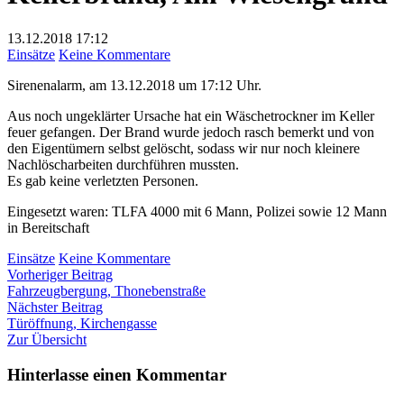
13.12.2018
17:12
zu
Einsätze
Keine Kommentare
Kellerbrand,
Sirenenalarm, am 13.12.2018 um 17:12 Uhr.
Am
Wiesengrund
Aus noch ungeklärter Ursache hat ein Wäschetrockner im Keller
feuer gefangen. Der Brand wurde jedoch rasch bemerkt und von
den Eigentümern selbst gelöscht, sodass wir nur noch kleinere
Nachlöscharbeiten durchführen mussten.
Es gab keine verletzten Personen.
Eingesetzt waren: TLFA 4000 mit 6 Mann, Polizei sowie 12 Mann
in Bereitschaft
zu
Einsätze
Keine Kommentare
Beitragsnavigation
Vorheriger
Kellerbrand,
Vorheriger Beitrag
Beitrag:
Am
Fahrzeugbergung, Thonebenstraße
Nächster
Wiesengrund
Nächster Beitrag
Beitrag:
Türöffnung, Kirchengasse
Zur Übersicht
Hinterlasse einen Kommentar