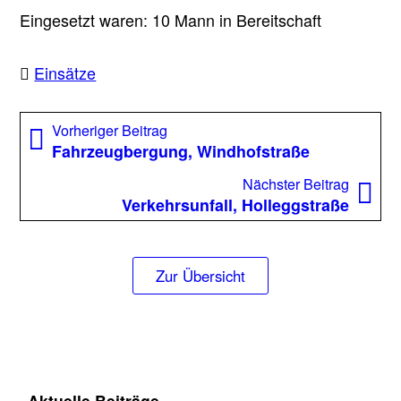
Eingesetzt waren: 10 Mann in Bereitschaft
Einsätze
Beitragsnavigation
Vorheriger
Vorheriger Beitrag
Beitrag:
Fahrzeugbergung, Windhofstraße
Nächst
Nächster Beitrag
Beitrag
Verkehrsunfall, Holleggstraße
Zur Übersicht
Aktuelle Beiträge