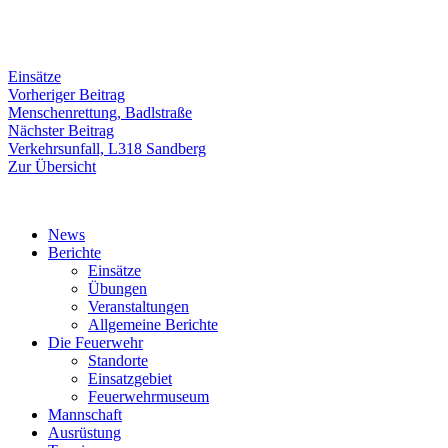
Einsätze
Beitragsnavigation
Vorheriger
Vorheriger Beitrag
Beitrag:
Menschenrettung, Badlstraße
Nächster
Nächster Beitrag
Beitrag:
Verkehrsunfall, L318 Sandberg
Zur Übersicht
News
Berichte
Einsätze
Übungen
Veranstaltungen
Allgemeine Berichte
Die Feuerwehr
Standorte
Einsatzgebiet
Feuerwehrmuseum
Mannschaft
Ausrüstung