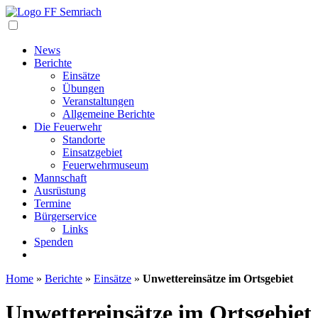
Navigation
News
Berichte
Einsätze
Übungen
Veranstaltungen
Allgemeine Berichte
Die Feuerwehr
Standorte
Einsatzgebiet
Feuerwehrmuseum
Mannschaft
Ausrüstung
Termine
Bürgerservice
Links
Spenden
Home
»
Berichte
»
Einsätze
»
Unwettereinsätze im Ortsgebiet
Unwettereinsätze im Ortsgebiet